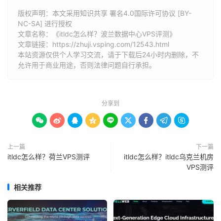
版权声明：本文采用知识共享 署名4.0国际许可协议 [BY-
NC-SA] 进行授权
文章名称：《itldc怎么样？波兰数据中心VPS评测》
文章链接：
https://zhuji.vsping.com/12543.html
本站资源仅供个人学习交流，请于下载后24小时内删除，不
允许用于商业用途，否则法律问题自行承担。
分享到









上一篇
下一篇
itldc怎么样？荷兰VPS测评
itldc怎么样？itldc乌克兰机房
VPS测评
相关推荐