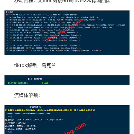
移动回程：走itldc对接ett转level3从德国回国
tiktok解锁：乌克兰
流媒体解锁：