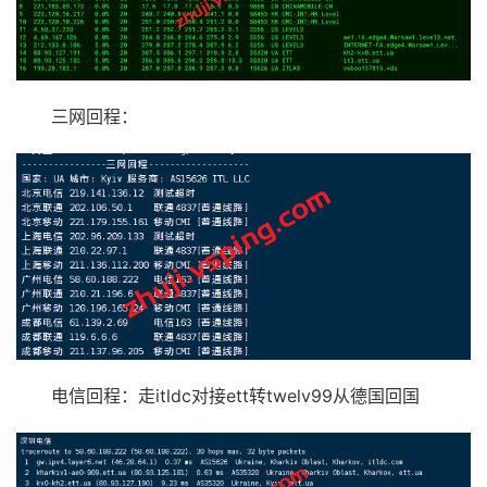
三网回程：
电信回程：走itldc对接ett转twelv99从德国回国