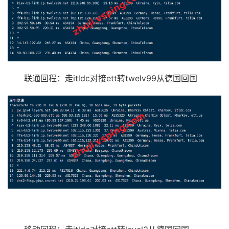
联通回程：走itldc对接ett转twelv99从德国回国