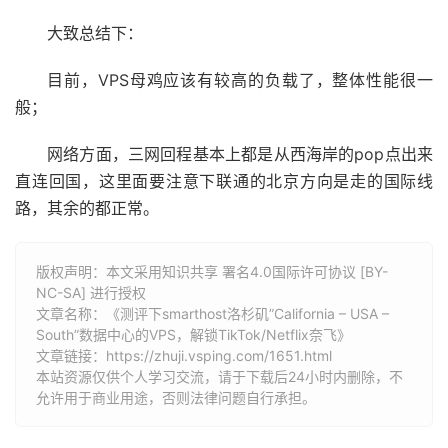
大致总结下：
目前，VPS母鸡应该有较高的负载了，整体性能很一
般；
网络方面，三网回程基本上都是从西海岸的pop点出来
直连回国，这里面要注意下联通的北京方向是走的国际线
路，其余的都正常。
版权声明：本文采用知识共享 署名4.0国际许可协议 [BY-
NC-SA] 进行授权
文章名称：《测评下smarthost洛杉矶”California – USA –
South”数据中心的VPS，解锁TikTok/Netflix奈飞》
文章链接：
https://zhuji.vsping.com/1651.html
本站资源仅供个人学习交流，请于下载后24小时内删除，不
允许用于商业用途，否则法律问题自行承担。