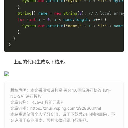
System
.
out
.
println
(
"myID["
+
 i 
+
"]:"
+
 myID
[
i
}
String
[]
 name 
=
new
String
[
3
];
// A local array 
for
(
int
 i 
=
0
;
 i 
<
 name
.
length
;
 i
++)
{
System
.
out
.
println
(
"name["
+
 i 
+
"]:"
+
 name
[
i
}
}
}
上面的代码生成以下结果。
版权声明：本文采用知识共享 署名4.0国际许可协议 [BY-
NC-SA] 进行授权
文章名称：《Java 数组元素》
文章链接：
https://zhuji.vsping.com/292860.html
本站资源仅供个人学习交流，请于下载后24小时内删除，不
允许用于商业用途，否则法律问题自行承担。