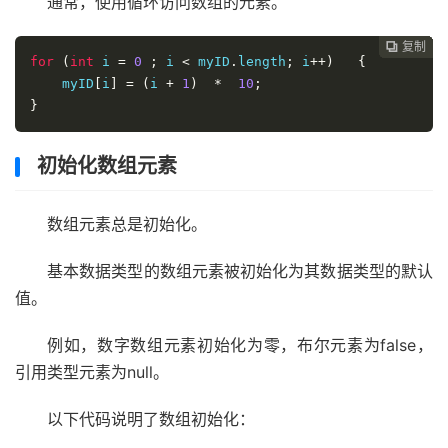
通常，使用循环访问数组的元素。
复制
复制
复制
复制
复制
复制
复制
复制








for
(
int
 i 
=
0
;
 i 
<
 myID
.
length
;
 i
++)
{
    myID
[
i
]
=
(
i 
+
1
)
*
10
;
}
初始化数组元素
数组元素总是初始化。
基本数据类型的数组元素被初始化为其数据类型的默认
值。
例如，数字数组元素初始化为零，布尔元素为false，
引用类型元素为null。
以下代码说明了数组初始化：