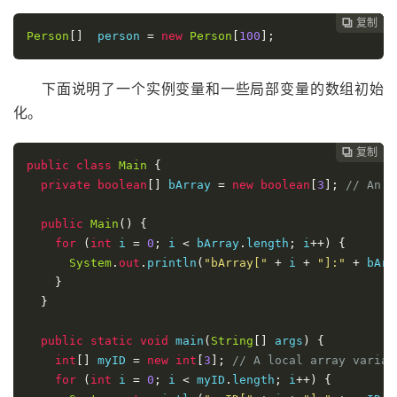
复制
复制
复制
复制




Person
[]
  person 
=
new
Person
[
100
];
下面说明了一个实例变量和一些局部变量的数组初始
化。
复制
复制
复制



public
class
Main
{
private
boolean
[]
 bArray 
=
new
boolean
[
3
];
// An i
public
Main
()
{
for
(
int
 i 
=
0
;
 i 
<
 bArray
.
length
;
 i
++)
{
System
.
out
.
println
(
"bArray["
+
 i 
+
"]:"
+
 bArr
}
}
public
static
void
 main
(
String
[]
 args
)
{
int
[]
 myID 
=
new
int
[
3
];
// A local array variab
for
(
int
 i 
=
0
;
 i 
<
 myID
.
length
;
 i
++)
{