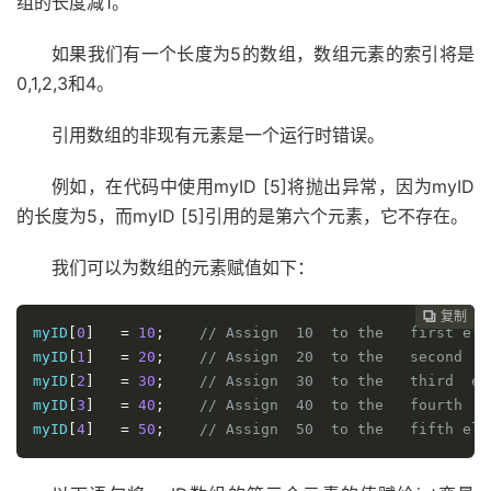
组的长度减1。
如果我们有一个长度为5的数组，数组元素的索引将是
0,1,2,3和4。
引用数组的非现有元素是一个运行时错误。
例如，在代码中使用myID [5]将抛出异常，因为myID
的长度为5，而myID [5]引用的是第六个元素，它不存在。
我们可以为数组的元素赋值如下：
复制
复制
复制
复制
复制
复制
复制
复制
复制
复制
复制











myID
[
0
]
=
10
;
// Assign  10  to the   first ele
myID
[
1
]
=
20
;
// Assign  20  to the   second  e
myID
[
2
]
=
30
;
// Assign  30  to the   third  el
myID
[
3
]
=
40
;
// Assign  40  to the   fourth  e
myID
[
4
]
=
50
;
// Assign  50  to the   fifth ele