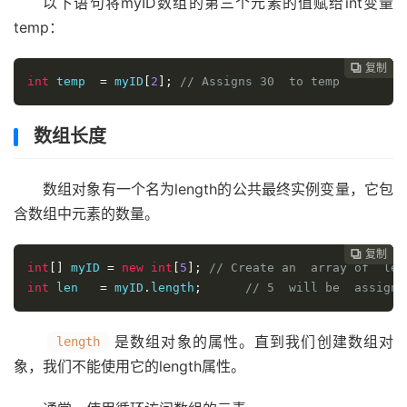
以下语句将myID数组的第三个元素的值赋给int变量
temp：
复制
复制
复制
复制
复制
复制
复制
复制
复制
复制










int
 temp  
=
 myID
[
2
];
// Assigns 30  to temp
数组长度
数组对象有一个名为length的公共最终实例变量，它包
含数组中元素的数量。
复制
复制
复制
复制
复制
复制
复制
复制
复制









int
[]
 myID 
=
new
int
[
5
];
// Create an  array of  len
int
 len   
=
 myID
.
length
;
// 5  will be  assigne
是数组对象的属性。直到我们创建数组对
length
象，我们不能使用它的length属性。