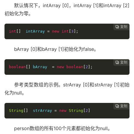
默认情况下，intArray [0]，intArray [1]和intArray [2]
初始化为零。
复制
复制
复制
复制
复制
复制
复制







int
[]
  intArray 
=
new
int
[
3
];
bArray [0]和bArray [1]初始化为false。
复制
复制
复制
复制
复制
复制






boolean
[]
 bArray  
=
new
boolean
[
2
];
参考类型数组的示例。strArray [0]和strArray [1]初始
化为null。
复制
复制
复制
复制
复制





String
[]
  strArray 
=
new
String
[
2
]
person数组的所有100个元素都初始化为null。