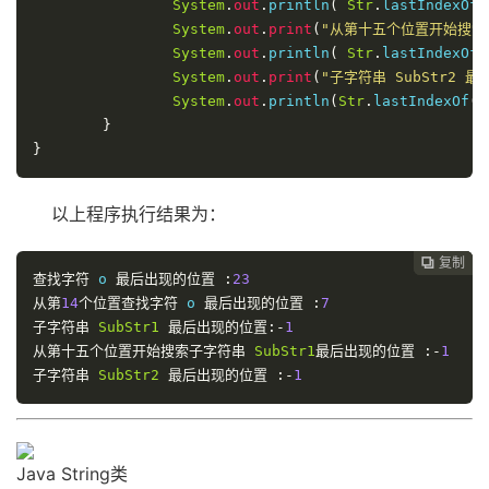
System
.
out
.
println
(
Str
.
lastIndexOf
(
System
.
out
.
print
(
"从第十五个位置开始搜索子
System
.
out
.
println
(
Str
.
lastIndexOf
(
System
.
out
.
print
(
"子字符串 SubStr2 
System
.
out
.
println
(
Str
.
lastIndexOf
(
}
}
以上程序执行结果为：
复制
复制
复制



查找字符
 o 
最后出现的位置
:
23
从第
14
个位置查找字符
 o 
最后出现的位置
:
7
子字符串
SubStr1
最后出现的位置:-
1
从第十五个位置开始搜索子字符串
SubStr1
最后出现的位置
:-
1
子字符串
SubStr2
最后出现的位置
:-
1
Java String类