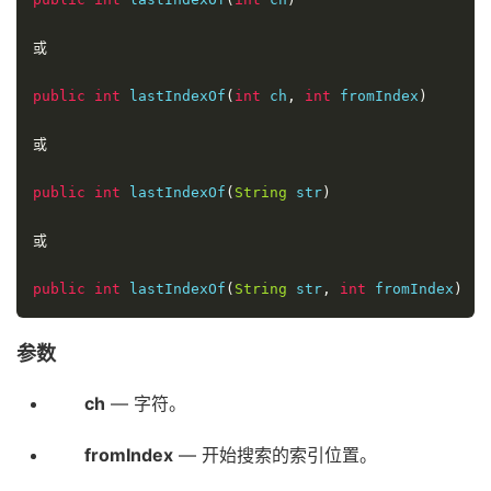
或
public
int
 lastIndexOf
(
int
 ch
,
int
 fromIndex
)
或
public
int
 lastIndexOf
(
String
 str
)
或
public
int
 lastIndexOf
(
String
 str
,
int
 fromIndex
)
参数
ch
— 字符。
fromIndex
— 开始搜索的索引位置。