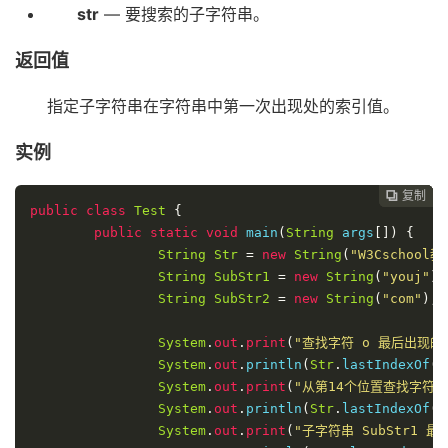
str
— 要搜索的子字符串。
返回值
指定子字符串在字符串中第一次出现处的索引值。
实例
复制
复制
复制
复制




public
class
Test
{
public
static
void
 main
(
String
 args
[])
{
String
Str
=
new
String
(
"W3Cschool教
String
SubStr1
=
new
String
(
"youj"
);
String
SubStr2
=
new
String
(
"com"
);
System
.
out
.
print
(
"查找字符 o 最后出现的
System
.
out
.
println
(
Str
.
lastIndexOf
(
System
.
out
.
print
(
"从第14个位置查找字符 
System
.
out
.
println
(
Str
.
lastIndexOf
(
System
.
out
.
print
(
"子字符串 SubStr1 