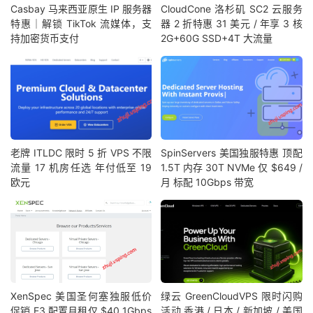
Casbay 马来西亚原生 IP 服务器
CloudCone 洛杉矶 SC2 云服务
特惠｜解锁 TikTok 流媒体，支
器 2 折特惠 31 美元 / 年享 3 核
持加密货币支付
2G+60G SSD+4T 大流量
老牌 ITLDC 限时 5 折 VPS 不限
SpinServers 美国独服特惠 顶配
流量 17 机房任选 年付低至 19
1.5T 内存 30T NVMe 仅 $649 /
欧元
月 标配 10Gbps 带宽
XenSpec 美国圣何塞独服低价
绿云 GreenCloudVPS 限时闪购
促销 E3 配置月租仅 $40 1Gbps
活动 香港 / 日本 / 新加坡 / 美国