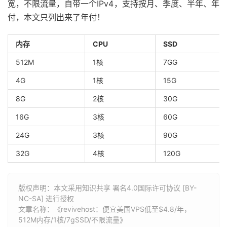
宽，不限流量，自带一个IPv4，支持按月、季度、半年、年
付，本文只列出来了年付！
内存
CPU
SSD
512M
1核
7GG
4G
1核
15G
8G
2核
30G
16G
3核
60G
24G
3核
90G
32G
4核
120G
版权声明：本文采用知识共享 署名4.0国际许可协议 [BY-
NC-SA] 进行授权
文章名称：《revivehost：便宜美国VPS低至$4.8/年，
512M内存/1核/7gSSD/不限流量》