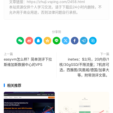
文章链接：
https://zhuji.vsping.com/2458.html
本站资源仅供个人学习交流，请于下载后24小时内删除，不
允许用于商业用途，否则法律问题自行承担。
分享到









上一篇
下一篇
easyvm怎么样？简单测评下拉
inetws：$2/月，2G内存/1
斯维加斯数据中心的VPS
核/30gSSD/不限流量；7机房可
选，西雅图/凤凰城/德国/加拿大
等，附带测评文章。
相关推荐