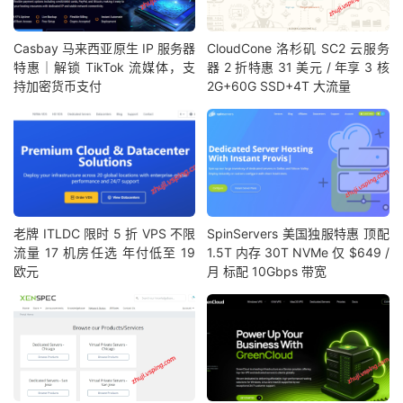
Casbay 马来西亚原生 IP 服务器
CloudCone 洛杉矶 SC2 云服务
特惠｜解锁 TikTok 流媒体，支
器 2 折特惠 31 美元 / 年享 3 核
持加密货币支付
2G+60G SSD+4T 大流量
老牌 ITLDC 限时 5 折 VPS 不限
SpinServers 美国独服特惠 顶配
流量 17 机房任选 年付低至 19
1.5T 内存 30T NVMe 仅 $649 /
欧元
月 标配 10Gbps 带宽