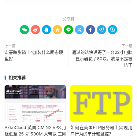
分享到









上一篇
下一篇
宏碁暗影骑士4加装什么固态硬
通过韵达快递寄了一台22寸电脑
盘好
显示器花了80块，我是不是被
坑了
相关推荐
AkkoCloud 英国 CMIN2 VPS 月
如何在美国FTP服务器上实现用
租低至 25 元 500M 大带宽 三网
户行为的审计和监控？