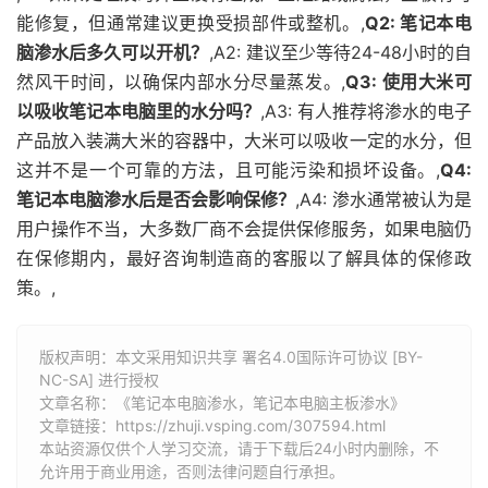
能修复，但通常建议更换受损部件或整机。,
Q2: 笔记本电
脑渗水后多久可以开机？
,A2: 建议至少等待24-48小时的自
然风干时间，以确保内部水分尽量蒸发。,
Q3: 使用大米可
以吸收笔记本电脑里的水分吗？
,A3: 有人推荐将渗水的电子
产品放入装满大米的容器中，大米可以吸收一定的水分，但
这并不是一个可靠的方法，且可能污染和损坏设备。,
Q4:
笔记本电脑渗水后是否会影响保修？
,A4: 渗水通常被认为是
用户操作不当，大多数厂商不会提供保修服务，如果电脑仍
在保修期内，最好咨询制造商的客服以了解具体的保修政
策。,
版权声明：本文采用知识共享 署名4.0国际许可协议 [BY-
NC-SA] 进行授权
文章名称：《笔记本电脑渗水，笔记本电脑主板渗水》
文章链接：
https://zhuji.vsping.com/307594.html
本站资源仅供个人学习交流，请于下载后24小时内删除，不
允许用于商业用途，否则法律问题自行承担。