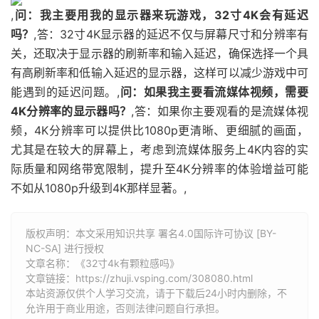
,
问：我主要用我的显示器来玩游戏，32寸4K会有延迟
吗？
,答：32寸4K显示器的延迟不仅与屏幕尺寸和分辨率有
关，还取决于显示器的刷新率和输入延迟，确保选择一个具
有高刷新率和低输入延迟的显示器，这样可以减少游戏中可
能遇到的延迟问题。,
问：如果我主要看流媒体视频，需要
4K分辨率的显示器吗？
,答：如果你主要观看的是流媒体视
频，4K分辨率可以提供比1080p更清晰、更细腻的画面，
尤其是在较大的屏幕上，考虑到流媒体服务上4K内容的实
际质量和网络带宽限制，提升至4K分辨率的体验增益可能
不如从1080p升级到4K那样显著。,
版权声明：本文采用知识共享 署名4.0国际许可协议 [BY-
NC-SA] 进行授权
文章名称：《32寸4k有颗粒感吗》
文章链接：
https://zhuji.vsping.com/308080.html
本站资源仅供个人学习交流，请于下载后24小时内删除，不
允许用于商业用途，否则法律问题自行承担。