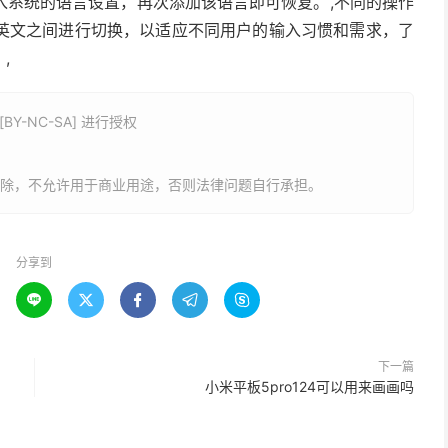
入系统的语言设置，再次添加该语言即可恢复。,不同的操作
英文之间进行切换，以适应不同用户的输入习惯和需求，了
,
Y-NC-SA] 进行授权
删除，不允许用于商业用途，否则法律问题自行承担。
分享到





下一篇
小米平板5pro124可以用来画画吗