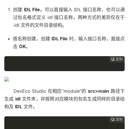
创建
IDL File
。可以直接输入 IDL 接口名称，也可以通
过包名格式定义 idl 接口名称。两种方式的差异仅在于
.idl 文件的文件目录结构。
按名称创建，创建
IDL File
时，输入接口名称，直接点
击
OK
。
复制
复制
复制
复制




DevEco Studio 在相应“module”的
src>main
路径下
生成
idl
文件夹，并按照对应模块的包名生成同样的目录结
构及
IDL
文件。
复制
复制
复制


