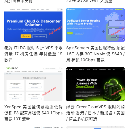
持加密货币支付
2G+60G SSD+4T 大流量
老牌 ITLDC 限时 5 折 VPS 不限
SpinServers 美国独服特惠 顶配
流量 17 机房任选 年付低至 19
1.5T 内存 30T NVMe 仅 $649 /
欧元
月 标配 10Gbps 带宽
XenSpec 美国圣何塞独服低价
绿云 GreenCloudVPS 限时闪购
促销 E3 配置月租仅 $40 1Gbps
活动 香港 / 日本 / 新加坡 / 美国
带宽 10T 流量
/ 荷兰多机房可选