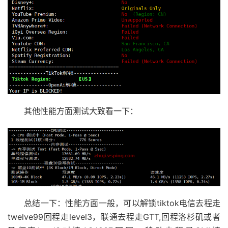
其他性能方面测试大致看一下：
总结一下：性能方面一般，可以解锁tiktok电信去程走
twelve99回程走level3，联通去程走GTT,回程洛杉矶或者