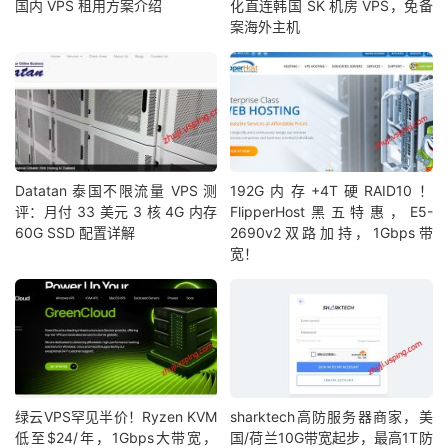
国内 VPS 租用方案介绍
化直连韩国 SK 机房 VPS，免备
案海外主机
Datatan 泰国不限流量 VPS 测
192G内存+4T硬RAID10！
评：月付 33 美元 3 核 4G 内存
FlipperHost黑五特惠，E5-
60G SSD 配置详解
2690v2双路加持，1Gbps带
宽！
绿云VPS罕见半价！Ryzen KVM
sharktech高防服务器商家，美
低至$24/年，1Gbps大带宽，
国/荷兰10G带宽起步，最高1T防