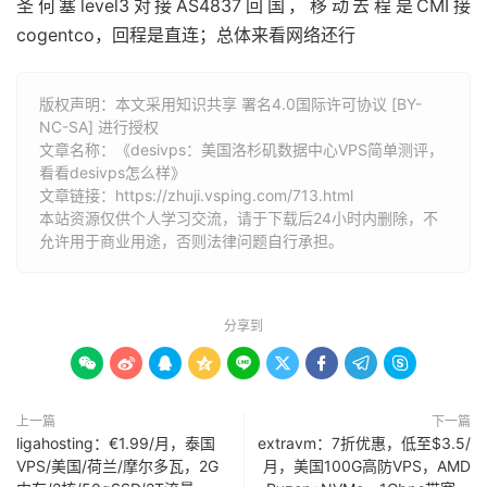
圣何塞level3对接AS4837回国，移动去程是CMI接
cogentco，回程是直连；总体来看网络还行
版权声明：本文采用知识共享 署名4.0国际许可协议 [BY-
NC-SA] 进行授权
文章名称：《desivps：美国洛杉矶数据中心VPS简单测评，
看看desivps怎么样》
文章链接：
https://zhuji.vsping.com/713.html
本站资源仅供个人学习交流，请于下载后24小时内删除，不
允许用于商业用途，否则法律问题自行承担。
分享到









上一篇
下一篇
ligahosting：€1.99/月，泰国
extravm：7折优惠，低至$3.5/
VPS/美国/荷兰/摩尔多瓦，2G
月，美国100G高防VPS，AMD