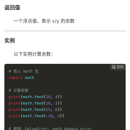
返回值
一个浮点值，表示 x/y 的余数
实例
以下实例计算余数：
复制
复制
复制
复制




# 导入 math 包
import
 math

# 计算余数
print
(
math
.
fmod
(
20
,
4
))
print
(
math
.
fmod
(
20
,
3
))
print
(
math
.
fmod
(
15
,
6
))
print
(
math
.
fmod
(-
10
,
3
))
# 报错，ValueError: math domain error