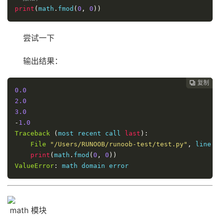
print
(
math
.
fmod
(
0
,
0
))
尝试一下
输出结果：
复制
复制
复制



0.0
2.0
3.0
-
1.0
Traceback
(
most recent call 
last
):
File
"/Users/RUNOOB/runoob-test/test.py"
,
 line 
9
print
(
math
.
fmod
(
0
,
0
))
ValueError
:
 math domain error
math 模块