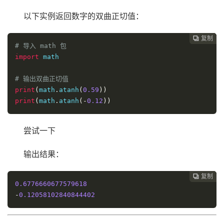
以下实例返回数字的双曲正切值：
复制
复制
复制
复制




# 导入 math 包
import
 math

# 输出双曲正切值
print
(
math
.
atanh
(
0.59
))
print
(
math
.
atanh
(-
0.12
))
尝试一下
输出结果：
复制
复制
复制



0.6776660677579618
-
0.12058102840844402