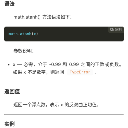
语法
math.atanh() 方法语法如下：
复制
复制
复制
复制
复制





math
.
atanh
(
x
)
参数说明：
x — 必需，介于 -0.99 和 0.99 之间的正数或负数。
如果 x 不是数字，则返回 ​
​.
TypeError
返回值
返回一个浮点数，表示 x 的反双曲正切值。
实例