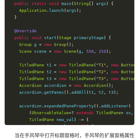
public
static
void
 main
(
String
[]
 args
)
{
Application
.
launch
(
args
);
}
@Override
public
void
 start
(
Stage
 primaryStage
)
{
Group
 g 
=
new
Group
();
Scene
 scene 
=
new
Scene
(
g
,
550
,
250
);
TitledPane
 t1 
=
new
TitledPane
(
"T1"
,
new
Button
(
TitledPane
 t2 
=
new
TitledPane
(
"T2"
,
new
Button
(
TitledPane
 t3 
=
new
TitledPane
(
"T3"
,
new
Button
(
Accordion
 accordion 
=
new
Accordion
();
    accordion
.
getPanes
().
addAll
(
t1
,
 t2
,
 t3
);
    accordion
.
expandedPaneProperty
().
addListener
(
(
ObservableValue
<?
extends
TitledPane
>
 ov
,
T
TitledPane
 new_val
)
->
{
if
(
new_val 
!=
null
)
{
System
.
out
.
println
(
accordion
.
getExpa
当在手风琴中打开标题窗格时，手风琴的扩展窗格属性