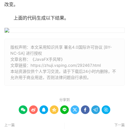
}
改变。
});
上面的代码生成以下结果。
    g
.
getChildren
().
add
(
accordion
);
    primaryStage
.
setScene
(
scene
);
    primaryStage
.
show
();
}
版权声明：本文采用知识共享 署名4.0国际许可协议 [BY-
}
NC-SA] 进行授权
文章名称：《JavaFX手风琴》
文章链接：
https://zhuji.vsping.com/292467.html
本站资源仅供个人学习交流，请于下载后24小时内删除，不
允许用于商业用途，否则法律问题自行承担。
分享到









上一篇
下一篇