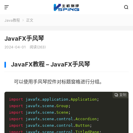


Java教程
正文

JavaFX手风琴
2024-04-01
阅读(263)
JavaFX教程 – JavaFX手风琴
可以使用手风琴控件对标题窗格进行分组。
复制
复制
复制
复制




import
 javafx
.
application
.
Application
;
import
 javafx
.
scene
.
Group
;
import
 javafx
.
scene
.
Scene
;
import
 javafx
.
scene
.
control
.
Accordion
;
import
 javafx
.
scene
.
control
.
Button
;
import
 javafx
.
scene
.
control
.
TitledPane
;