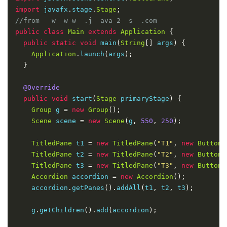
import
 javafx
.
stage
.
Stage
;
//from   w  w w  .j  ava 2  s  .com
public
class
Main
extends
Application
{
public
static
void
 main
(
String
[]
 args
)
{
Application
.
launch
(
args
);
}
@Override
public
void
 start
(
Stage
 primaryStage
)
{
Group
 g 
=
new
Group
();
Scene
 scene 
=
new
Scene
(
g
,
550
,
250
);
TitledPane
 t1 
=
new
TitledPane
(
"T1"
,
new
Button
(
TitledPane
 t2 
=
new
TitledPane
(
"T2"
,
new
Button
(
TitledPane
 t3 
=
new
TitledPane
(
"T3"
,
new
Button
(
Accordion
 accordion 
=
new
Accordion
();
    accordion
.
getPanes
().
addAll
(
t1
,
 t2
,
 t3
);
    g
.
getChildren
().
add
(
accordion
);