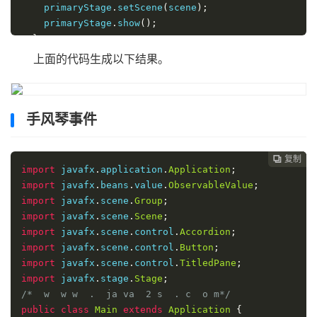
    primaryStage
.
setScene
(
scene
);
    primaryStage
.
show
();
}
}
上面的代码生成以下结果。
手风琴事件
复制
复制
复制



import
 javafx
.
application
.
Application
;
import
 javafx
.
beans
.
value
.
ObservableValue
;
import
 javafx
.
scene
.
Group
;
import
 javafx
.
scene
.
Scene
;
import
 javafx
.
scene
.
control
.
Accordion
;
import
 javafx
.
scene
.
control
.
Button
;
import
 javafx
.
scene
.
control
.
TitledPane
;
import
 javafx
.
stage
.
Stage
;
/*  w  w w  .  ja va  2 s  . c  o m*/
public
class
Main
extends
Application
{