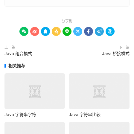
@Override
public
List
<
Employee
>
 meetCriteria
(
List
<
Employee
>
 
List
<
Employee
>
 malePersons 
=
new
ArrayList
<
Emplo
for
(
Employee
 person 
:
 persons
)
{
分享到
if
(
person
.
getGender
().
equalsIgnoreCase
(
"MALE"









        malePersons
.
add
(
person
);
}
}
上一篇
下一篇
Java 组合模式
return
 malePersons
;
Java 桥接模式
}
相关推荐
}
class
CriteriaFemale
implements
Criteria
{
@Override
public
List
<
Employee
>
 meetCriteria
(
List
<
Employee
>
 
List
<
Employee
>
 femalePersons 
=
new
ArrayList
<
Emp
for
(
Employee
 person 
:
 persons
)
{
Java 字符串字符
Java 字符串比较
if
(
person
.
getGender
().
equalsIgnoreCase
(
"FEMAL
        femalePersons
.
add
(
person
);
}