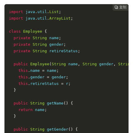
复制
复制
复制



import
 java
.
util
.
List
;
import
 java
.
util
.
ArrayList
;
class
Employee
{
private
String
 name
;
private
String
 gender
;
private
String
 retireStatus
;
public
Employee
(
String
 name
,
String
 gender
,
String
this
.
name 
=
 name
;
this
.
gender 
=
 gender
;
this
.
retireStatus 
=
 r
;
}
public
String
 getName
()
{
return
 name
;
}
public
String
 getGender
()
{