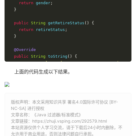
return
 gender
;
}
public
String
 getRetireStatus
()
{
return
 retireStatus
;
}
@Override
public
String
 toString
()
{
return
"Employee [name="
+
 name 
+
", gender="
+
 
+
", retireStatus="
+
 retireStatus 
+
"]"
;
上面的代码生成以下结果。
}
}
interface
Criteria
{
版权声明：本文采用知识共享 署名4.0国际许可协议 [BY-
public
List
<
Employee
>
 meetCriteria
(
List
<
Employee
>
 
NC-SA] 进行授权
}
文章名称：《Java 过滤器/标准模式》
文章链接：
https://zhuji.vsping.com/292579.html
class
CriteriaMale
implements
Criteria
{
本站资源仅供个人学习交流，请于下载后24小时内删除，不
允许用于商业用途，否则法律问题自行承担。