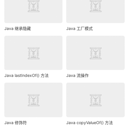
}
return
 femalePersons
;
}
}
Java 继承隐藏
Java 工厂模式
class
CriteriaRetire
implements
Criteria
{
@Override
public
List
<
Employee
>
 meetCriteria
(
List
<
Employee
>
 
List
<
Employee
>
 singlePersons 
=
new
ArrayList
<
Emp
for
(
Employee
 person 
:
 persons
)
{
if
(
person
.
getRetireStatus
().
equalsIgnoreCase
(
Java lastIndexOf() 方法
Java 流操作
        singlePersons
.
add
(
person
);
}
}
return
 singlePersons
;
}
}
Java 修饰符
Java copyValueOf() 方法
class
AndCriteria
implements
Criteria
{