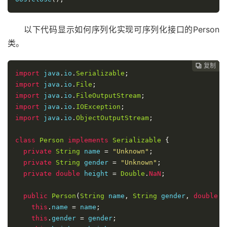
以下代码显示如何序列化实现可序列化接口的Person
类。
复制
复制
复制
复制
复制
复制
复制
复制
复制









import
 java
.
io
.
Serializable
;
import
 java
.
io
.
File
;
import
 java
.
io
.
FileOutputStream
;
import
 java
.
io
.
IOException
;
import
 java
.
io
.
ObjectOutputStream
;
class
Person
implements
Serializable
{
private
String
 name 
=
"Unknown"
;
private
String
 gender 
=
"Unknown"
;
private
double
 height 
=
Double
.
NaN
;
public
Person
(
String
 name
,
String
 gender
,
double
 h
this
.
name 
=
 name
;
this
.
gender 
=
 gender
;