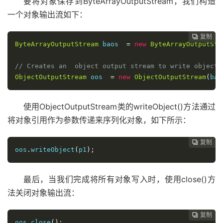
要将对象保存到ByteArrayOutputStream，我们构造
一个对象输出流如下：
复制
复制
复制
复制
复制
复制
复制
复制
复制
复制
复制
复制












ByteArrayOutputStream
 baos  
=
new
ByteArrayOutputStr
// Creates an  object output stream to write objects
ObjectOutputStream
 oos  
=
new
ObjectOutputStream
(
bao
使用ObjectOutputStream类的writeObject()方法通过
将对象引用作为参数传递来序列化对象，如下所示：
复制
复制
复制
复制
复制
复制
复制
复制
复制
复制
复制











oos
.
writeObject
(
p1
);
最后，当我们完成将所有对象写入时，使用close()方
法关闭对象输出流：
复制
复制
复制
复制
复制
复制
复制
复制
复制
复制










oos
.
close
();