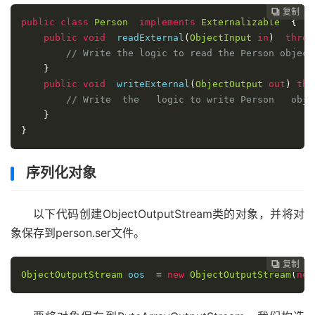
复制
复制
复制
复制
复制
复制
复制
复制
复制
复制
复制
复制
复制
复制














public
class
Person
implements
Externalizable
{
public
void
  readExternal
(
ObjectInput
in
)
throw
// Write the logic to read the Person object
}
public
void
  writeExternal
(
ObjectOutput
out
)
thr
// Write  the   logic to write Person   obje
}
}
序列化对象
以下代码创建ObjectOutputStream类的对象，并将对
象保存到person.ser文件。
复制
复制
复制
复制
复制
复制
复制
复制
复制
复制
复制
复制
复制













ObjectOutputStream
 oos  
=
new
ObjectOutputStream
(
new