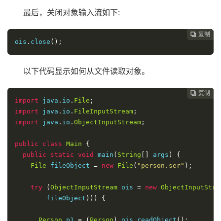
最后，关闭对象输入流如下:
复制
复制
复制
复制
复制





ois
.
close
();
以下代码显示如何从文件读取对象。
复制
复制
复制
复制




import
 java
.
io
.
File
;
import
 java
.
io
.
FileInputStream
;
import
 java
.
io
.
ObjectInputStream
;
public
class
Main
{
public
static
void
 main
(
String
[]
 args
)
{
File
 fileObject 
=
new
File
(
"person.ser"
);
try
(
ObjectInputStream
 ois 
=
new
ObjectInputStre
        fileObject
)))
{
Person
 p1 
=
(
Person
)
 ois
.
readObject
();