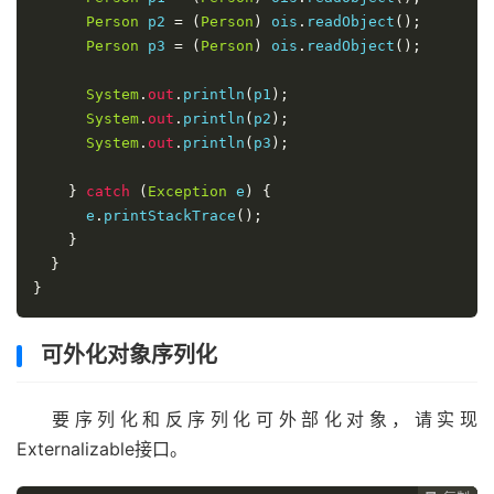
Person
 p2 
=
(
Person
)
 ois
.
readObject
();
Person
 p3 
=
(
Person
)
 ois
.
readObject
();
System
.
out
.
println
(
p1
);
System
.
out
.
println
(
p2
);
System
.
out
.
println
(
p3
);
}
catch
(
Exception
 e
)
{
      e
.
printStackTrace
();
}
}
}
可外化对象序列化
要序列化和反序列化可外部化对象，请实现
Externalizable接口。