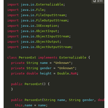
复制
复制
复制



import
 java
.
io
.
Externalizable
;
import
 java
.
io
.
File
;
import
 java
.
io
.
FileInputStream
;
import
 java
.
io
.
FileOutputStream
;
import
 java
.
io
.
IOException
;
import
 java
.
io
.
ObjectInput
;
import
 java
.
io
.
ObjectInputStream
;
import
 java
.
io
.
ObjectOutput
;
import
 java
.
io
.
ObjectOutputStream
;
class
PersonExt
implements
Externalizable
{
private
String
 name 
=
"Unknown"
;
private
String
 gender 
=
"Unknown"
;
private
double
 height 
=
Double
.
NaN
;
public
PersonExt
()
{
}
public
PersonExt
(
String
 name
,
String
 gender
,
doubl
this
.
name 
=
 name
;