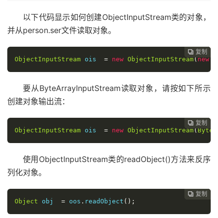
      oos
.
writeObject
(
p1
);
以下代码显示如何创建ObjectInputStream类的对象，
      oos
.
writeObject
(
p2
);
并从person.ser文件读取对象。
      oos
.
writeObject
(
p3
);
// Display the serialized objects on the stand
复制
复制
复制
复制
复制
复制
复制
复制








ObjectInputStream
 ois  
=
new
ObjectInputStream
(
new
F
System
.
out
.
println
(
p1
);
System
.
out
.
println
(
p2
);
System
.
out
.
println
(
p3
);
要从ByteArrayInputStream读取对象，请按如下所示
}
catch
(
IOException
 e
)
{
创建对象输出流：
      e
.
printStackTrace
();
}
复制
复制
复制
复制
复制
复制
复制







}
ObjectInputStream
 ois  
=
new
ObjectInputStream
(
Byte
-
}
使用ObjectInputStream类的readObject()方法来反序
列化对象。
复制
复制
复制
复制
复制
复制






Object
 obj  
=
 oos
.
readObject
();