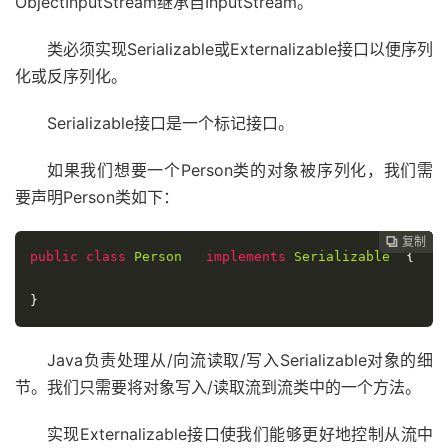
ObjectInputStream继承自InputStream。
类必须实现Serializable或Externalizable接口以便序列
化或反序列化。
Serializable接口是一个标记接口。
如果我们想要一个Person类的对象被序列化，我们需
要声明Person类如下：
复制
复制
复制
复制
复制
复制
复制
复制
复制
复制
复制
复制
复制
复制
复制
复制
















public
class
Person
implements
Serializable
{
}
Java负责处理从/向流读取/写入Serializable对象的细
节。我们只需要将对象写入/读取流到流类中的一个方法。
实现Externalizable接口使我们能够更好地控制从流中