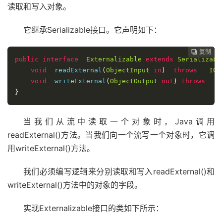
读取和写入对象。
它继承Serializable接口。它声明如下：
复制
复制
复制
复制
复制
复制
复制
复制
复制
复制
复制
复制
复制
复制
复制















public
interface
Externalizable
extends
Serializabl
void
  readExternal
(
ObjectInput
in
)
throws
IOE
void
  writeExternal
(
ObjectOutput
out
)
throws
I
}
当我们从流中读取一个对象时，Java调用
readExternal()方法。当我们向一个流写一个对象时，它调
用writeExternal()方法。
我们必须编写逻辑来分别读取和写入readExternal()和
writeExternal()方法中的对象的字段。
实现Externalizable接口的类如下所示：