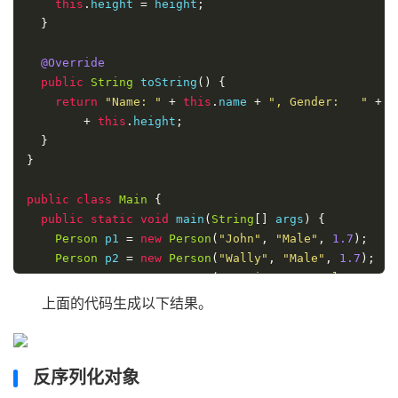
this
.
height 
=
 height
;
}
@Override
public
String
 toString
()
{
return
"Name: "
+
this
.
name 
+
", Gender:   "
+
t
+
this
.
height
;
}
}
public
class
Main
{
public
static
void
 main
(
String
[]
 args
)
{
Person
 p1 
=
new
Person
(
"John"
,
"Male"
,
1.7
);
Person
 p2 
=
new
Person
(
"Wally"
,
"Male"
,
1.7
);
Person
 p3 
=
new
Person
(
"Katrina"
,
"Female"
,
1.4
)
上面的代码生成以下结果。
File
 fileObject 
=
new
File
(
"person.ser"
);
try
(
ObjectOutputStream
 oos 
=
new
ObjectOutputSt
反序列化对象
        fileObject
)))
{