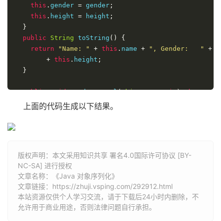
this
.
gender 
=
 gender
;
this
.
height 
=
 height
;
}
public
String
 toString
()
{
return
"Name: "
+
this
.
name 
+
", Gender:   "
+
t
+
this
.
height
;
}
public
void
 readExternal
(
ObjectInput
in
)
throws
IO
ClassNotFoundException
{
上面的代码生成以下结果。
this
.
name 
=
in
.
readUTF
();
this
.
gender 
=
in
.
readUTF
();
}
版权声明：本文采用知识共享 署名4.0国际许可协议 [BY-
public
void
 writeExternal
(
ObjectOutput
out
)
throws
NC-SA] 进行授权
out
.
writeUTF
(
this
.
name
);
文章名称：《Java 对象序列化》
out
.
writeUTF
(
this
.
gender
);
文章链接：
https://zhuji.vsping.com/292912.html
}
本站资源仅供个人学习交流，请于下载后24小时内删除，不
}
允许用于商业用途，否则法律问题自行承担。