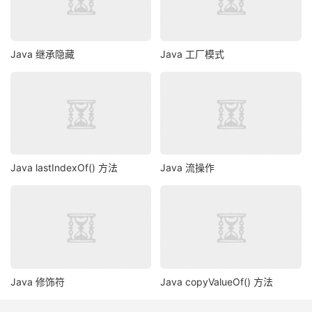
    fileObject 
=
new
File
(
"personext.ser"
);
try
(
ObjectInputStream
 ois 
=
new
ObjectInputStre
Java 继承隐藏
Java 工厂模式
        fileObject
)))
{
      p1 
=
(
PersonExt
)
 ois
.
readObject
();
      p2 
=
(
PersonExt
)
 ois
.
readObject
();
      p3 
=
(
PersonExt
)
 ois
.
readObject
();
// Let"s display the objects that are read
System
.
out
.
println
(
p1
);
Java lastIndexOf() 方法
Java 流操作
System
.
out
.
println
(
p2
);
System
.
out
.
println
(
p3
);
// Print the input path
System
.
out
.
println
(
"Objects were  read   from 
+
 fileObject
.
getAbsolutePath
());
}
catch
(
Exception
 e
)
{
Java 修饰符
Java copyValueOf() 方法
      e
.
printStackTrace
();
}