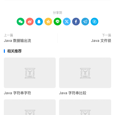
public
class
Main
{
public
static
void
 main
(
String
[]
 args
)
{
PersonExt
 p1 
=
new
PersonExt
(
"John"
,
"Male"
,
6.7
分享到
PersonExt
 p2 
=
new
PersonExt
(
"Wally"
,
"Male"
,
5.









PersonExt
 p3 
=
new
PersonExt
(
"Katrina"
,
"Female"
File
 fileObject 
=
new
File
(
"personext.ser"
);
上一篇
下一篇
Java 数据输出流
Java 文件锁
try
(
ObjectOutputStream
 oos 
=
new
ObjectOutputSt
相关推荐
        fileObject
)))
{
      oos
.
writeObject
(
p1
);
      oos
.
writeObject
(
p2
);
      oos
.
writeObject
(
p3
);
System
.
out
.
println
(
p1
);
System
.
out
.
println
(
p2
);
System
.
out
.
println
(
p3
);
Java 字符串字符
Java 字符串比较
}
catch
(
IOException
 e1
)
{
      e1
.
printStackTrace
();
}