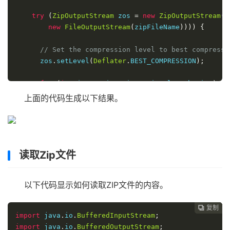
try
(
ZipOutputStream
 zos 
=
new
ZipOutputStream
(
n
new
FileOutputStream
(
zipFileName
))))
{
// Set the compression level to best compressi
      zos
.
setLevel
(
Deflater
.
BEST_COMPRESSION
);
for
(
int
 i 
=
0
;
 i 
<
 zipEntries
.
length
;
 i
++)
{
File
 entryFile 
=
new
File
(
zipEntries
[
i
]);
上面的代码生成以下结果。
if
(!
entryFile
.
exists
())
{
System
.
out
.
println
(
"The entry file  "
+
 en
+
"  does  not  exist"
);
System
.
out
.
println
(
"Aborted   processing."
return
;
读取Zip文件
}
ZipEntry
 ze 
=
new
ZipEntry
(
zipEntries
[
i
]);
以下代码显示如何读取ZIP文件的内容。
        zos
.
putNextEntry
(
ze
);
        addEntryContent
(
zos
,
 zipEntries
[
i
]);
        zos
.
closeEntry
();
复制
复制
复制
复制
复制





import
 java
.
io
.
BufferedInputStream
;
}
import
 java
.
io
.
BufferedOutputStream
;