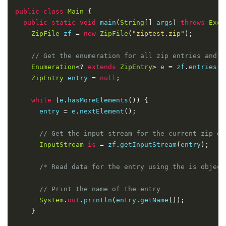
int
 count 
=
-
1
;
public
class
Main
{
while
((
count 
=
 zis
.
read
(
buffer
))
!=
-
1
)
{
public
static
void
 main
(
String
[]
 args
)
throws
Exce
      bos
.
write
(
buffer
,
0
,
 count
);
ZipFile
 zf 
=
new
ZipFile
(
"ziptest.zip"
);
}
// Get the enumeration for all zip entries and l
    bos
.
close
();
Enumeration
<?
extends
ZipEntry
>
 e 
=
 zf
.
entries
()
}
ZipEntry
 entry 
=
null
;
public
static
void
 createFile
(
String
 filePath
)
thr
while
(
e
.
hasMoreElements
())
{
File
 file 
=
new
File
(
filePath
);
      entry 
=
 e
.
nextElement
();
File
 parent 
=
 file
.
getParentFile
();
// Get the input stream for the current zip en
if
(!
parent
.
exists
())
{
InputStream
is
=
 zf
.
getInputStream
(
entry
);
      parent
.
mkdirs
();
}
/* Read data for the entry using the is object
    file
.
createNewFile
();
}
// Print the name of the entry
}
System
.
out
.
println
(
entry
.
getName
());
}