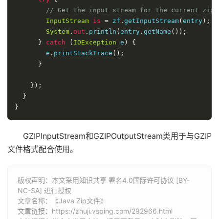
// Get the input stream for the current zip 
InputStream
is
=
 zf
.
getInputStream
(
entry
);
System
.
out
.
println
(
entry
.
getName
());
}
catch
(
IOException
 e
)
{
        e
.
printStackTrace
();
}
});
}
}
GZIPInputStream和GZIPOutputStream类用于与GZIP
文件格式配合使用。
版权声明：本文采用知识共享 署名4.0国际许可协议 [BY-
NC-SA] 进行授权
文章名称：《Java Zip文件》
文章链接：
https://zhuji.vsping.com/292966.html