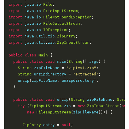
}
catch
(
IOException
 e
)
{
import
 java
.
io
.
File
;
      e
.
printStackTrace
();
import
 java
.
io
.
FileInputStream
;
}
import
 java
.
io
.
FileNotFoundException
;
}
import
 java
.
io
.
FileOutputStream
;
import
 java
.
io
.
IOException
;
public
static
void
 addEntryContent
(
ZipOutputStream
import
 java
.
util
.
zip
.
ZipEntry
;
throws
IOException
,
FileNotFoundException
{
import
 java
.
util
.
zip
.
ZipInputStream
;
BufferedInputStream
 bis 
=
new
BufferedInputStrea
        entryFileName
));
public
class
Main
{
public
static
void
 main
(
String
[]
 args
)
{
byte
[]
 buffer 
=
new
byte
[
1024
];
String
 zipFileName 
=
"ziptest.zip"
;
int
 count 
=
-
1
;
String
 unzipdirectory 
=
"extracted"
;
while
((
count 
=
 bis
.
read
(
buffer
))
!=
-
1
)
{
    unzip
(
zipFileName
,
 unzipdirectory
);
      zos
.
write
(
buffer
,
0
,
 count
);
}
}
    bis
.
close
();
public
static
void
 unzip
(
String
 zipFileName
,
Strin
}
try
(
ZipInputStream
 zis 
=
new
ZipInputStream
(
new
}
new
FileInputStream
(
zipFileName
))))
{
ZipEntry
 entry 
=
null
;