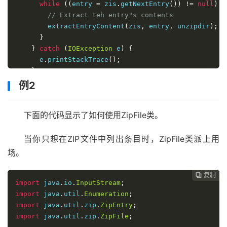
while
((
entry 
=
 zis
.
getNextEntry
())
!=
null
)
{
// Extract teh entry"s contents 
        extractEntryContent
(
zis
,
 entry
,
 unzipdir
);
}
}
catch
(
IOException
 e
)
{
      e
.
printStackTrace
();
}
}
例2
public
static
void
 extractEntryContent
(
ZipInputStr
下面的代码显示了如何使用ZipFile类。
String
 unzipdir
)
throws
IOException
,
FileNotFo
当你只想在ZIP文件中列出条目时，ZipFile类派上用
String
 entryFileName 
=
 entry
.
getName
();
String
 entryPath 
=
 unzipdir 
+
File
.
separator 
+
 e
场。
    createFile
(
entryPath
);
复制
复制
复制
复制




import
 java
.
io
.
InputStream
;
BufferedOutputStream
 bos 
=
new
BufferedOutputStr
import
 java
.
util
.
Enumeration
;
        entryPath
));
import
 java
.
util
.
zip
.
ZipEntry
;
import
 java
.
util
.
zip
.
ZipFile
;
byte
[]
 buffer 
=
new
byte
[
1024
];