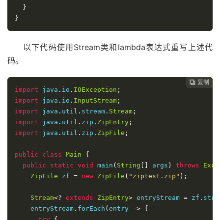
}
}
以下代码使用Stream类和lambda表达式重写上述代
码。
复制
复制
复制



import
 java
.
io
.
IOException
;
import
 java
.
io
.
InputStream
;
import
 java
.
util
.
stream
.
Stream
;
import
 java
.
util
.
zip
.
ZipEntry
;
import
 java
.
util
.
zip
.
ZipFile
;
public
class
Main
{
public
static
void
 main
(
String
[]
 args
)
throws
Exce
ZipFile
 zf 
=
new
ZipFile
(
"ziptest.zip"
);
Stream
<?
extends
ZipEntry
>
 entryStream 
=
 zf
.
stre
    entryStream
.
forEach
(
entry 
->
{
try
{