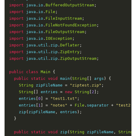
import
 java
.
io
.
BufferedOutputStream
;
import
 java
.
io
.
File
;
import
 java
.
io
.
FileInputStream
;
import
 java
.
io
.
FileNotFoundException
;
import
 java
.
io
.
FileOutputStream
;
import
 java
.
io
.
IOException
;
import
 java
.
util
.
zip
.
Deflater
;
import
 java
.
util
.
zip
.
ZipEntry
;
import
 java
.
util
.
zip
.
ZipOutputStream
;
public
class
Main
{
public
static
void
 main
(
String
[]
 args
)
{
String
 zipFileName 
=
"ziptest.zip"
;
String
[]
 entries 
=
new
String
[
2
];
    entries
[
0
]
=
"test1.txt"
;
    entries
[
1
]
=
"notes"
+
File
.
separator 
+
"test2.t
    zip
(
zipFileName
,
 entries
);
}
public
static
void
 zip
(
String
 zipFileName
,
String
[