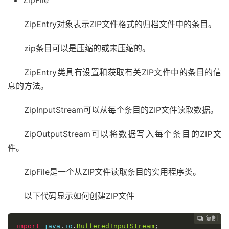
ZipFile
ZipEntry对象表示ZIP文件格式的归档文件中的条目。
zip条目可以是压缩的或未压缩的。
ZipEntry类具有设置和获取有关ZIP文件中的条目的信
息的方法。
ZipInputStream可以从每个条目的ZIP文件读取数据。
ZipOutputStream可以将数据写入每个条目的ZIP文
件。
ZipFile是一个从ZIP文件读取条目的实用程序类。
以下代码显示如何创建ZIP文件
复制
复制
复制
复制
复制
复制






import
 java
.
io
.
BufferedInputStream
;