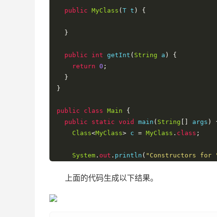
public
MyClass
(
T t
)
{
}
public
int
 getInt
(
String
 a
)
{
return
0
;
}
}
public
class
Main
{
public
static
void
 main
(
String
[]
 args
)
Class
<
MyClass
>
 c 
=
MyClass
.
class
;
System
.
out
.
println
(
"Constructors for 
Constructor
[]
 constructors 
=
 c
.
getCon
上面的代码生成以下结果。
ArrayList
<
String
>
 constructDescList 
=
for
(
String
 desc 
:
 constructDescList
)
System
.
out
.
println
(
desc
);
}