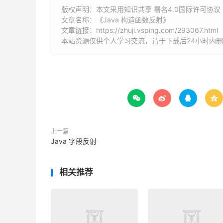
}
版权声明：本文采用知识共享 署名4.0国际许可协议 [B
文章名称：《Java 构造函数反射》
public
static
ArrayList
<
String
>
 getCons
文章链接：
https://zhuji.vsping.com/293067.html
Constructor
[]
 constructors
)
{
本站资源仅供个人学习交流，请于下载后24小时内
ArrayList
<
String
>
 constructorList 
=
n
for
(
Constructor
 constructor 
:
 constr
String
 modifiers 
=
 getModifiers
(
con
String
 constructorName 
=
 constructo




      constructorList
.
add
(
modifiers 
+
"  
上一篇
+
 getParameters
(
constructor
)
+
Java 字段反射
}
return
 constructorList
;
}
相关推荐
public
static
ArrayList
<
String
>
 getPara
Parameter
[]
 parms 
=
exec
.
getParameter
ArrayList
<
String
>
 parmList 
=
new
Arra
for
(
int
 i 
=
0
;
 i 
<
 parms
.
length
;
 i
++