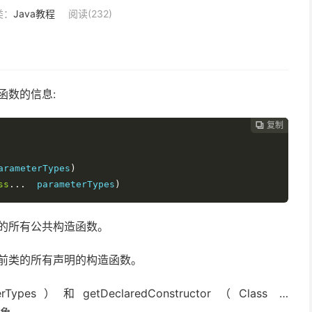
类：
Java教程
阅读(232)
函数的信息:
复制
复制
复制
复制




arameterTypes
)
ss
...
  parameterTypes
)
的所有公共构造函数。
前类的所有声明的构造函数。
terTypes）和getDeclaredConstructor（Class …