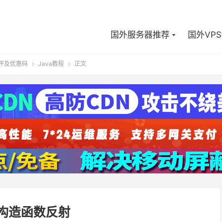
国外服务器推荐
国外VP
测评及优惠码
Java教程
正文


a 构造函数反射