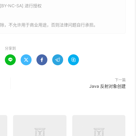
Y-NC-SA] 进行授权
tructorsDesciption
(
删除，不允许用于商业用途，否则法律问题自行承担。
ew
ArrayList
<>();
uctors
)
{
structor
);
分享到
r
.
getName
();





"
+
 constructorName 
+
"("
") "
+
 getExceptionList
(
constructor
));
下一篇
Java 反射对象创建
meters
(
Executable
exec
)
{
s
();
yList
<>();
)
{