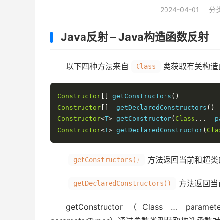
2024-04-01
分
Java反射 – Java构造函数反射
以下四种方法来自
类获取有关构造
Class
Constructor
[]
 getConstructors
()
Constructor
[]
  getDeclaredConstructors
()
Constructor
<
T
>
 getConstructor
(
Class
...
  p
Constructor
<
T
>
 getDeclaredConstructor
(
Cla
方法返回当前和超类
getConstructors()
方法返回当
getDeclaredConstructors()
getConstructor（Class … parame