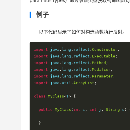
parameterTypes）通过参数类型获取构造函数
例子
以下代码显示了如何对构造函数执行反射。
import
 java
.
lang
.
reflect
.
Constructor
;
import
 java
.
lang
.
reflect
.
Executable
;
import
 java
.
lang
.
reflect
.
Method
;
import
 java
.
lang
.
reflect
.
Modifier
;
import
 java
.
lang
.
reflect
.
Parameter
;
import
 java
.
util
.
ArrayList
;
class
MyClass
<
T
>
{
public
MyClass
(
int
 i
,
int
 j
,
String
 s
)
}